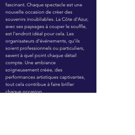
fascinant. Chaque spectacle est une 
nouvelle occasion de créer des 
souvenirs inoubliables. La Côte d'Azur, 
avec ses paysages à couper le souffle, 
est l'endroit idéal pour cela. Les 
organisateurs d'événements, qu'ils 
soient professionnels ou particuliers, 
savent à quel point chaque détail 
compte. Une ambiance 
soigneusement créée, des 
performances artistiques captivantes, 
tout cela contribue à faire briller 
chaque occasion.
L'Importance de la Sensibilisation
Au-delà du spectacle, il est essentiel 
de sensibiliser le public à la beauté et 