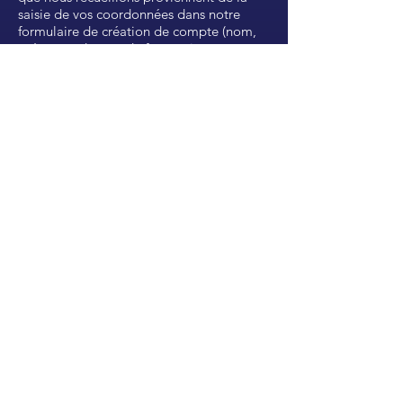
saisie de vos coordonnées dans notre
formulaire de création de compte (nom,
prénom, adresses de facturation et
livraison, coordonnées téléphoniques,
adresse e-mail) et nous permettent de
pouvoir traiter vos commandes.
Pour toute demande de modification ou
suppression de vos données personnelles,
vous pouvez nous contacter par e-mail à :
contact@freya-la-sirene.fr