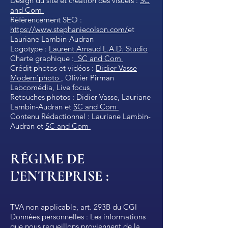
Design du site et création des visuels :
SC
and Com
Référencement SEO :
https://www.stephaniecolson.com/
et
Lauriane Lambin-Audran
Logotype :
Laurent Arnaud L.A.D. Studio
Charte graphique :
SC and Com
Crédit photos et vidéos :
Didier Vasse
Modern'photo ,
Olivier Pirman
Labcomédia, Live focus,
Retouches photos : Didier Vasse, Lauriane
Lambin-Audran et
SC and Com
Contenu Rédactionnel : Lauriane Lambin-
Audran et
SC and Com
RÉGIME DE
L’ENTREPRISE :​
TVA non applicable, art. 293B du CGI
Données personnelles : Les informations
que nous recueillons proviennent de la