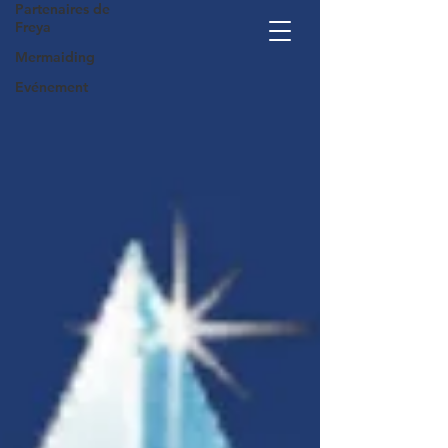
Partenaires de
En savoir plus
Freya
Mermaiding
Evénement