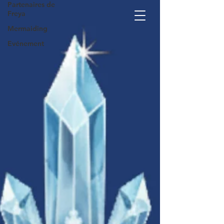
Partenaires de
En savoir plus
Freya
Mermaiding
Evénement