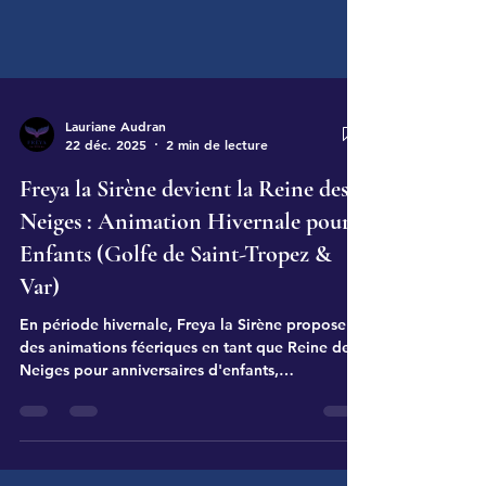
Lauriane Audran
22 déc. 2025
2 min de lecture
Freya la Sirène devient la Reine des
Neiges : Animation Hivernale pour
Enfants (Golfe de Saint-Tropez &
Var)
En période hivernale, Freya la Sirène propose
des animations féeriques en tant que Reine des
Neiges pour anniversaires d'enfants,
événements privés et festivités de Noël.
Interventions à domicile et en salle dans le Var
(Grimaud, Saint-Tropez, Sainte-Maxime) , sur la